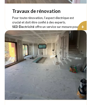
Travaux de rénovation
Pour toute rénovation, l'aspect électrique est
crucial et doit être confié à des experts.
+
SED Électricité
offre un service sur mesure pour
moderniser et sécuriser votre installation
électrique. Voici ce que notre service inclut :
- Diagnostic complet
: Nous commençons par
un diagnostic pour identifier les besoins précis de
votre espace et les éventuelles mises aux normes
nécessaires.
- Conseil personnalisé
: Nous vous conseillons
sur les meilleures options pour optimiser votre
installation en fonction de vos habitudes de vie
et de vos attentes.
- Mise en conformité
: Nous mettons à jour
votre installation pour qu'elle respecte les
dernières normes de sécurité électrique.